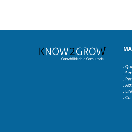
MA
.
Qu
.
Ser
.
Par
.
Act
.
Lin
.
Con