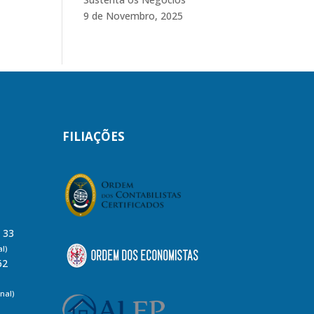
9 de Novembro, 2025
FILIAÇÕES
8 33
l)
62
nal)