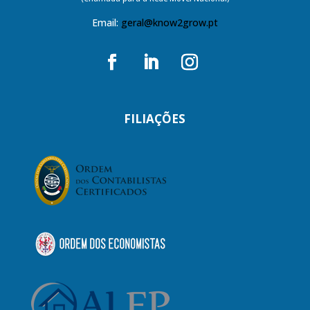
Email:
geral@know2grow.pt
FILIAÇÕES