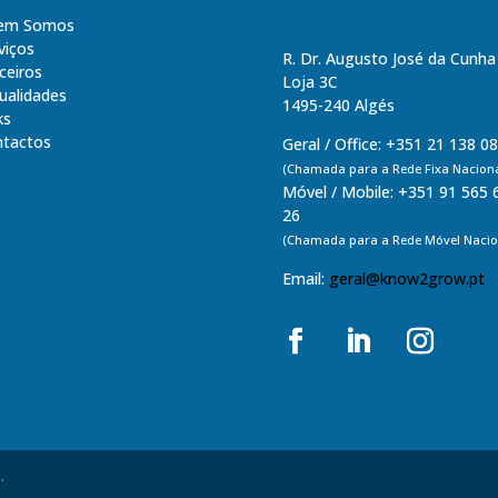
em Somos
viços
R. Dr. Augusto José da Cunha
ceiros
Loja 3C
ualidades
1495-240 Algés
ks
tactos
Geral / Office: +351 21 138 0
(Chamada para a Rede Fixa Naciona
Móvel / Mobile: +351 91 565 
26
(Chamada para a Rede Móvel Nacio
Email:
geral@know2grow.pt
.