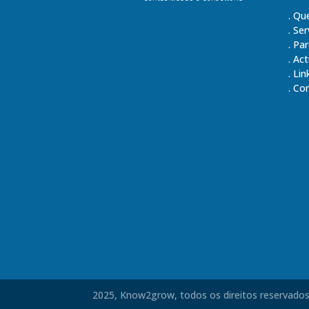
.
Qu
.
Ser
.
Par
.
Act
.
Lin
.
Con
2025, Know2grow, todos os direitos reservados