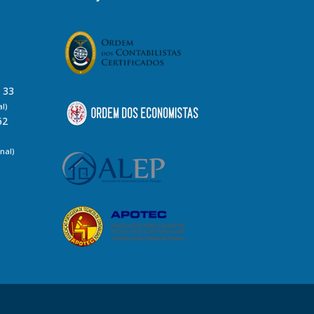
8 33
l)
62
nal)