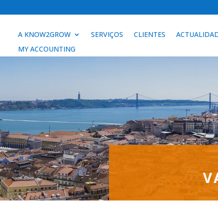
A KNOW2GROW
SERVIÇOS
CLIENTES
ACTUALIDA
MY ACCOUNTING
V