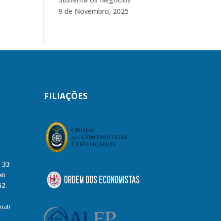
9 de Novembro, 2025
FILIAÇÕES
8 33
l)
62
nal)