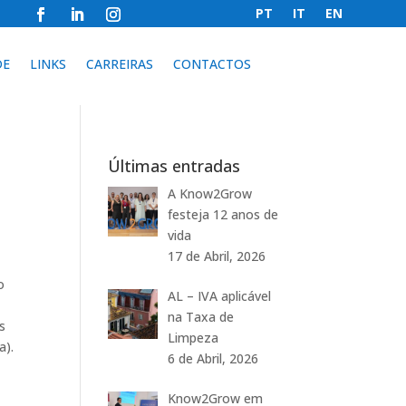
PT
IT
EN
DE
LINKS
CARREIRAS
CONTACTOS
Últimas entradas
A Know2Grow
festeja 12 anos de
vida
17 de Abril, 2026
o
AL – IVA aplicável
na Taxa de
s
Limpeza
a).
6 de Abril, 2026
Know2Grow em