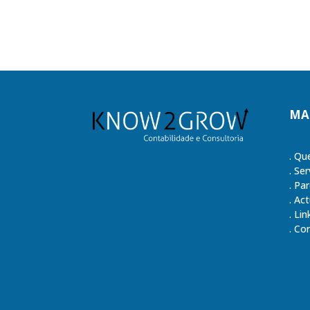
MA
.
Qu
.
Ser
.
Par
.
Act
.
Lin
.
Con