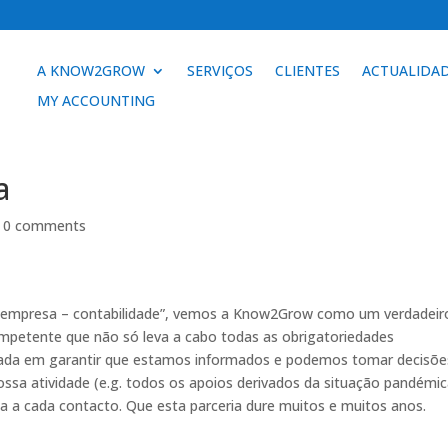
A KNOW2GROW
SERVIÇOS
CLIENTES
ACTUALIDA
MY ACCOUNTING
a
|
0 comments
o “empresa – contabilidade”, vemos a Know2Grow como um verdadeir
mpetente que não só leva a cabo todas as obrigatoriedades
cada em garantir que estamos informados e podemos tomar decisõe
sa atividade (e.g. todos os apoios derivados da situação pandémic
 a cada contacto. Que esta parceria dure muitos e muitos anos
.