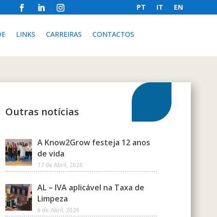
PT
IT
EN
DE
LINKS
CARREIRAS
CONTACTOS
Outras notícias
A Know2Grow festeja 12 anos
de vida
17 de Abril, 2026
AL – IVA aplicável na Taxa de
Limpeza
6 de Abril, 2026