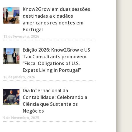
Know2Grow em duas sessões
destinadas a cidadãos
americanos residentes em
Portugal
19 de Fevereiro, 2026
Edição 2026: Know2Grow e US
Tax Consultants promovem
“Fiscal Obligations of U.S.
Expats Living in Portugal”
16 de Janeiro, 2026
Dia Internacional da
Contabilidade: Celebrando a
Ciência que Sustenta os
Negócios
9 de Novembro, 2025