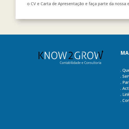
o CV e Carta de Apresentação e faça parte da nossa 
MA
.
Qu
.
Ser
.
Par
.
Act
.
Lin
.
Con