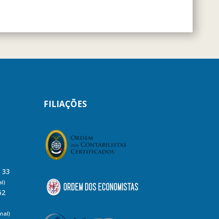
FILIAÇÕES
8 33
l)
62
nal)